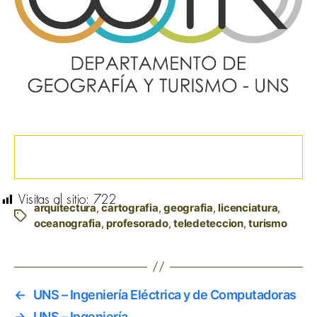
Visitas al sitio:
722
arquitectura
,
cartografia
,
geografia
,
licenciatura
,
Etiquetas
oceanografia
,
profesorado
,
teledeteccion
,
turismo
←
UNS – Ingeniería Eléctrica y de Computadoras
→
UNS – Ingeniería