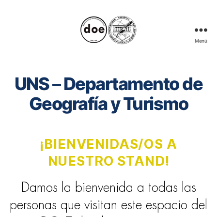
Menú
Muestra
Informativa
de
UNS – Departamento de
Categorías
Carreras
de
Geografía y Turismo
Nivel
Superior
¡BIENVENIDAS/OS A
NUESTRO STAND!
Damos la bienvenida a todas las
personas que visitan este espacio del