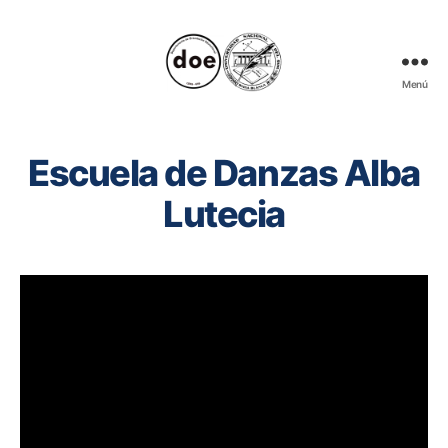
Menú
Muestra
Informativa
de
Escuela de Danzas Alba
Categorías
Carreras
de
Lutecia
Nivel
Superior