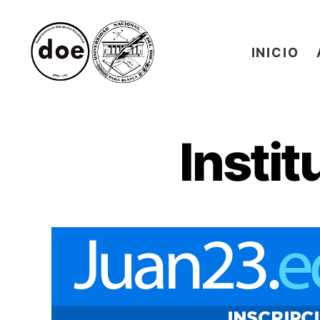
INICIO
Muestra
Informativa
de
Carreras
Insti
de
Nivel
Superior