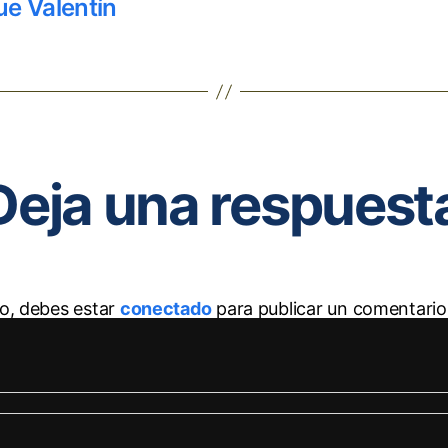
ue Valentín
Deja una respuest
to, debes estar
conectado
para publicar un comentario