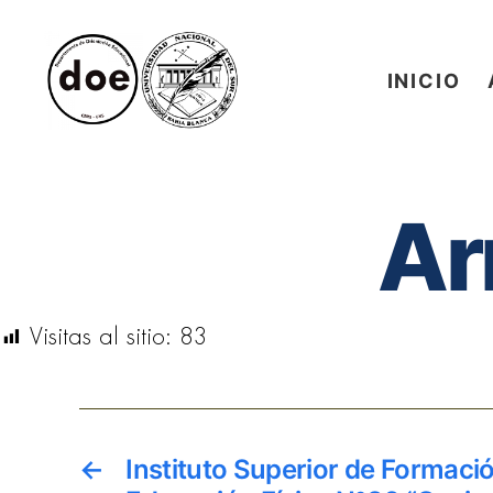
INICIO
Muestra
Informativa
de
Carreras
Ar
de
Nivel
Superior
Visitas al sitio:
83
←
Instituto Superior de Formaci