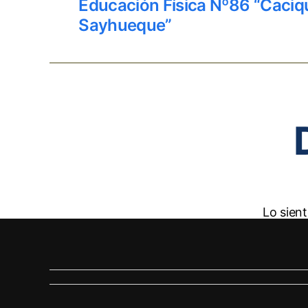
Educación Física Nº86 “Caciq
Sayhueque”
Lo sien