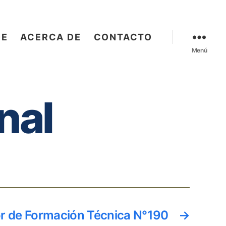
OE
ACERCA DE
CONTACTO
Menú
nal
ior de Formación Técnica N°190
→