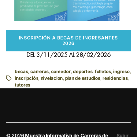
INSCRIPCIÓN A BECAS DE INGRESANTES
2026
DEL 3/11/2025 AL 28/02/2026
becas
,
carreras
,
comedor
,
deportes
,
folletos
,
ingreso
,
inscripción
,
nivelacion
,
plan de estudios
,
residencias
,
Etiquetas
tutores
© 2026
Muestra Informativa de Carreras de
Subir