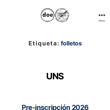
Menú
Muestra
Informativa
de
Carreras
Etiqueta:
folletos
de
Nivel
Superior
UNS
Categorías
Pre-inscripción 2026