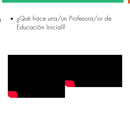
¿Qué hace una/un Profesora/or de
a
Educación Inicial?