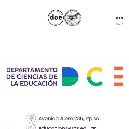
Menú
Muestra
Informativa
de
Categorías
Carreras
de
Nivel
Superior